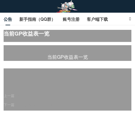
公告
新手指南（QQ群）
账号注册
客户端下载
SD钢达服数据库（网页版）
SD钢达服数据库（石墨版）
当前GP收益表一览
网页商城文字版
sd敢达ol_sd敢达ol钢达服_sd敢达钢达服_SD敢达数据库
当前GP收益表一览
_sd敢达
上一篇
后记
下一篇
机体胜率表20220401