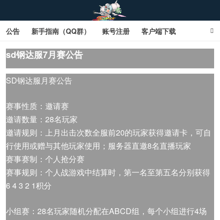
公告
新手指南（QQ群）
账号注册
客户端下载
SD钢达服数据库（网页版）
SD钢达服数据库（石墨版）
sd钢达服7月赛公告
网页商城文字版
sd敢达ol_sd敢达ol钢达服_sd敢达钢达服_SD敢达数据库
SD钢达服月赛公告
_sd敢达
赛事性质：邀请赛
邀请数量：28名玩家
邀请规则：上月出击次数全服前20的玩家获得邀请卡，可自
行使用或赠与其他玩家使用；服务器直邀8名直播玩家
赛事赛制：个人抢分赛
赛事规则：个人战游戏中结算时，第一名至第五名分别获得
6 4 3 2 1积分
小组赛：28名玩家随机分配在ABCD组，每个小组进行4场