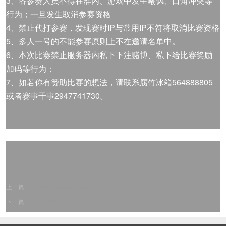
3、各参赛人员不得在群内、游戏中发生嘲讽、口角冲突等
行为；一旦发生取消参赛资格
4、禁止代打参赛，发现赛时IP与常用IP不符将取消比赛资格
5、多人一号的不能参赛原则上不在邀请名单中。
6、本次比赛禁止服务器内私下下注赌博、私下给比赛奖励
加码等行为；
7、如若你有赞助比赛的想法，请联系腐竹冰箱564888805
或者赛事干事2947741730。
上一篇
SD钢达5月26日胜率表
下一篇
欢迎光临SD敢达OL