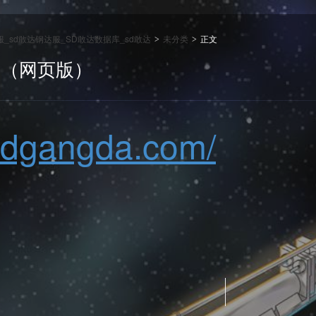
达服_sd敢达钢达服_SD敢达数据库_sd敢达
未分类
正文
>
>
库（网页版）
j.sdgangda.com/