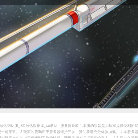
_sd敢达钢达服_SD敢达数据库_sd敢达
服务器条款 1.本服的宗旨是为玩家提供便利的局
一键穿透。 3.玩家的赞助用于服务器维护开发；赞助前请充分体验游戏。 4.本服
果局域网平台中的内容侵犯到了您的版权，请提供相关证据发送给群主，核实后会立即