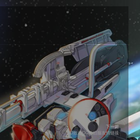
下一篇
SD敢达OC怀旧服友情链接