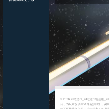
© 2026
sd敢达ol_sd敢达ol钢达服
台，为玩家提供局域网连接服务，实现
并不再接受任何的未成年玩家 5.如