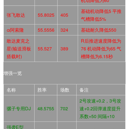
机动降低为60
基础机动降低5 平推
张飞敢达
55.8025
405
气槽降低5%
α阿索隆
55.5556
324
基础耐久降低550
敢达麦克之
R后推进速度降低为
星(输送滑板
55.527
389
76 机动降低为65 气
搭载时)
槽降低为6.15秒
增强一览
名称
胜率
场数
备注
2号攻速+0.2，3号攻
骡子专用DJ
48.5755
702
速+0.2回弹速度提升
系数+50 间隔+10
强袭E型