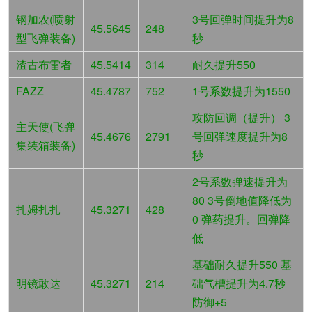
钢加农(喷射
3号回弹时间提升为8
45.5645
248
型飞弹装备)
秒
渣古布雷者
45.5414
314
耐久提升550
FAZZ
45.4787
752
1号系数提升为1550
攻防回调（提升） 3
主天使(飞弹
45.4676
2791
号回弹速度提升为8
集装箱装备)
秒
2号系数弹速提升为
80 3号倒地值降低为
扎姆扎扎
45.3271
428
0 弹药提升。回弹降
低
基础耐久提升550 基
明镜敢达
45.3271
214
础气槽提升为4.7秒
防御+5