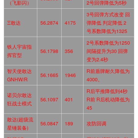
（飞影闪）
2号回弹降低为5秒
3号回弹方式改变 回
Ξ敢达
56.2874
4175
弹降低 判定降低 2
号系数降低为1325
2号系数降低为1250
铁人宇宙指
56.1798
356
间隔提升为30 回弹
挥官型
变为2.4秒
智天使敢达
R前盾牌耐久降低为
56.1665
1946
GNHW/R
4000。
R后平推降低到4秒
诺贝尔敢达
56.1097
401
R前 R后机动降低为
狂战士模式
45
敢达(超级流
56.0847
189
攻防回调
星锤装备)