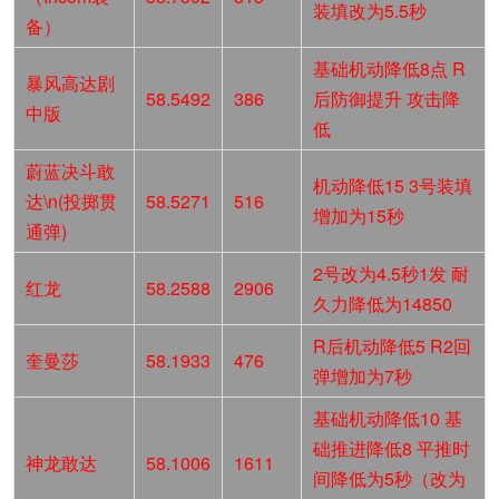
装填改为5.5秒
备）
基础机动降低8点 R
暴风高达剧
58.5492
386
后防御提升 攻击降
中版
低
蔚蓝决斗敢
机动降低15 3号装填
达\n(投掷贯
58.5271
516
增加为15秒
通弹)
2号改为4.5秒1发 耐
红龙
58.2588
2906
久力降低为14850
R后机动降低5 R2回
奎曼莎
58.1933
476
弹增加为7秒
基础机动降低10 基
础推进降低8 平推时
神龙敢达
58.1006
1611
间降低为5秒（改为