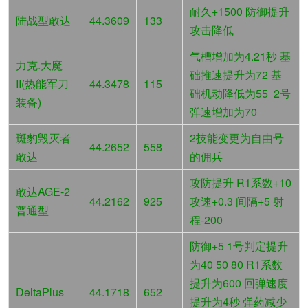
耐久+1500 防御提升
陆战型敢达
44.3609
133
攻击降低
气槽增加为4.21秒 基
力克.大魔
础推速提升为72 基
II(热能军刀
44.3478
115
础机动降低为55 2号
装备)
弹速增加为70
斑豹毁灭者
2技能变更为自由号
44.2652
558
敢达
的佣兵
攻防提升 R1系数+10
敢达AGE-2
44.2162
925
攻速+0.3 间隔+5 射
普通型
程-200
防御+5 1号判定提升
为40 50 80 R1系数
提升为600 回弹速度
DeltaPlus
44.1718
652
提升为4秒 弹药减少