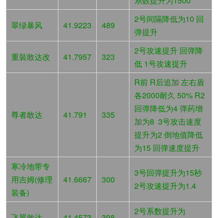
系数提升为1500
2号间隔降低为10 回
翠绿暴风
41.9223
489
弹提升
2号攻速提升 回弹降
重裝敢达改
41.7957
323
低 1号攻速提升
R前 R后追加 左右盾
各2000耐久 50% R2
回弹降低为4 弹药增
尊者敢达
41.791
335
加为8 3号攻击速度
提升为2 倒地值降低
为15 回弹速度提升
寒冷地带专
3号回弹提升为15秒
用吉姆(修理
41.6667
300
2号攻速提升为1.4
装备)
2号系数提升为
飞翼敢达
41.4573
398