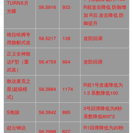
TURNX月
56.5916
933
R前攻击降低 防御增
光蝶
加 R后 攻击降低 防
御提升
格拉哈姆专
56.5217
138
攻防回调
用旗帜式改
正义女神敢
达F型（重
56.4759
664
攻防回调
武装）
敢达麦克之
R前1号攻速降低为
星(超级模
56.3884
1174
1.3 系数降低100
式)
3号回弹降低为8秒
S炮脉
56.3842
885
系数降低800*2
赵云钢达
R1回弹降低为20秒
56.2998
627