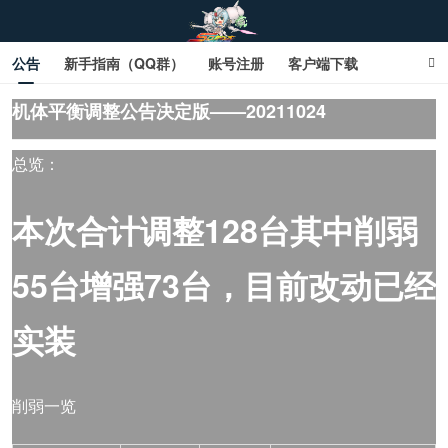
公告
新手指南（QQ群）
账号注册
客户端下载
SD钢达服数据库（网页版）
SD钢达服数据库（石墨版）
机体平衡调整公告决定版——20211024
网页商城文字版
sd敢达ol_sd敢达ol钢达服_sd敢达钢达服_SD敢达数据库
总览：
_sd敢达
本次合计调整128台其中削弱
55台增强73台，目前改动已经
实装
削弱一览