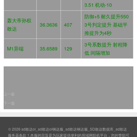
3.51 机动-10
防御+5 耐久提升550
轰大帝孙权
36.3636
407
3号判定提升 基础平
敢达
推提升为4秒
3号系数提升 射程降
M1异端
35.6589
129
低 间隔增加
上一篇
机体胜率表-211021版本
下一篇
第三届天下第一武道大会
© 2026
sd敢达ol_sd敢达ol钢达服_sd敢达钢达服_SD敢达数据库_sd敢达
服务器条款 1.本服的宗旨是为玩家提供便利的局域网联机平台，您的赞助可