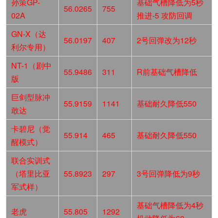
孙策GP-
基础气槽降低为5秒
56.0265
755
02A
推进-5 攻防回调
GN-X（达
56.0197
407
2号回弹改为12秒
利尔专用）
NT-1（剧中
55.9486
311
R前基础气槽降低
版
巨剑型脉冲
55.9159
1141
基础耐久降低550
敢达
卡碧尼（觉
55.914
465
基础耐久降低550
醒模式）
联合实训式
（塔里比亚
55.8923
297
3号回弹降低为9秒
军式样）
基础气槽降低为4秒
老虎
55.805
1292