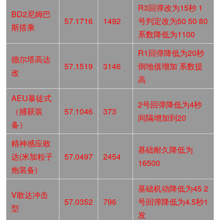
R3回弹改为15秒 1
BD2尼姆巴
57.1716
1492
号判定改为50 50 80
斯搭乘
系数降低为1100
R1回弹降低为20秒
德尔塔高达
57.1519
3146
倒地值增加 系数提
改
高
AEU暴徒式
2号回弹降低为4秒
（捕获装
57.1046
373
间隔增加到20
备）
精神感应敢
基础耐久降低为
达(米加粒子
57.0497
2454
16500
炮装备)
基础机动降低为45 2
V敢达冲击
57.0352
796
号回弹降低为4.5秒1
型
发