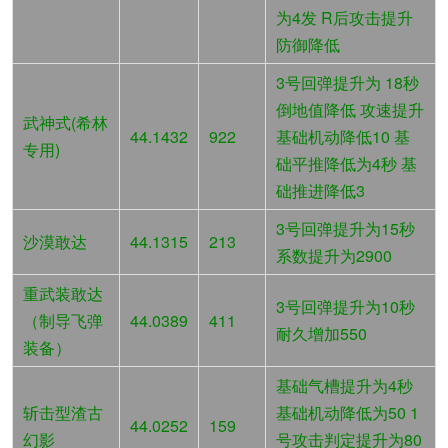
为4发 R后攻击提升
防御降低
3号回弹提升为 18秒
倒地值降低 攻速提升
武神式(希林
44.1432
922
基础机动降低10 基
专用)
础平推降低为4秒 基
础推进降低3
3号回弹提升为15秒
沙漠敢达
44.1315
213
系数提升为2900
重武装敢达
3号回弹提升为10秒
（制导飞弹
44.0389
411
耐久增加550
装备）
基础气槽提升为4秒
斩击型渣古
基础机动降低为50 1
44.0252
159
幻影
号攻击判定提升为80