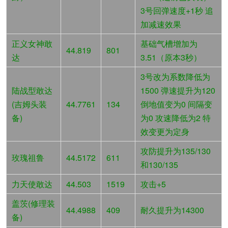
3号回弹速度+1秒 追
加减速效果
正义女神敢
基础气槽增加为
44.819
801
达
3.51（原本3秒）
3号改为系数降低为
陆战型敢达
1500 弹速提升为120
(吉姆头装
44.7761
134
倒地值变为0 间隔变
备)
为0 攻速降低为2 特
效变更为定身
攻防提升为135/130
玫瑰祖鲁
44.5172
611
和130/135
力天使敢达
44.503
1519
攻击+5
盖茨(修理装
44.4988
409
耐久提升为14300
备)