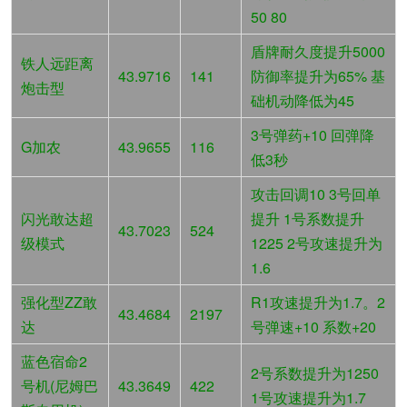
50 80
盾牌耐久度提升5000
铁人远距离
43.9716
141
防御率提升为65% 基
炮击型
础机动降低为45
3号弹药+10 回弹降
G加农
43.9655
116
低3秒
攻击回调10 3号回单
闪光敢达超
提升 1号系数提升
43.7023
524
级模式
1225 2号攻速提升为
1.6
强化型ZZ敢
R1攻速提升为1.7。2
43.4684
2197
达
号弹速+10 系数+20
蓝色宿命2
2号系数提升为1250
号机(尼姆巴
43.3649
422
1号攻速提升为1.7