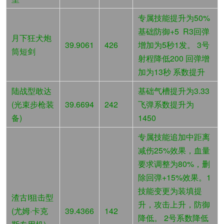
专属技能提升为50%
基础防御+5 R3回弹
月下狂犬炮
39.9061
426
增加为5秒1发。 3号
筒短剑
射程降低200 回弹增
加为13秒 系数提升
陆战型敢达
基础气槽提升为3.33
(光束步枪装
39.6694
242
飞弹系数提升为
备)
1450
专属技能追加中距离
减伤25%效果，血量
要求调整为80%，删
除回弹+15%效果。1
技能变更为装填提
渣古I狙击型
升，攻击上升，防御
(尤姆·卡克
39.4366
142
降低。 2号系数降低