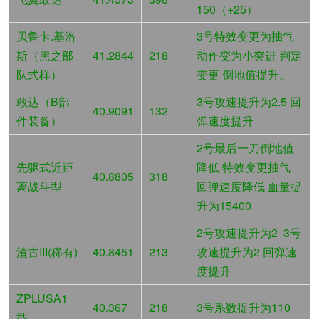
150（+25）
贝鲁卡.基洛
3号特效变更为抽气
斯（黑之部
41.2844
218
动作变为小突进 判定
队式样）
变更 倒地值提升。
敢达（B部
3号攻速提升为2.5 回
40.9091
132
件装备）
弹速度提升
2号最后一刀倒地值
先驱式近距
降低 特效变更抽气
40.8805
318
离战斗型
回弹速度降低 血量提
升为15400
2号攻速提升为2 3号
渣古III(稀有)
40.8451
213
攻速提升为2 回弹速
度提升
ZPLUSA1
40.367
218
3号系数提升为110
型