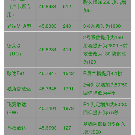
耐久增加550 攻击增
（卢卡斯专
45.8984
512
加5
用）
异端M1A型
45.8333
240
3号系数改为1800
2号系数提升为150
德莱森
射程提升为2800 R前
45.8234
419
（UC）
攻击改为130 防御改
为120
敢达F91
45.7847
1542
R后气槽提升4.1秒
2号判定增加为50*50
独角兽敢达
45.7845
1791
回弹降低为4秒
飞翼敢达
R1 判定增加为80*80
45.7401
1878
(EW)
回弹提升为5.5秒
基础防御提升5 耐久
孙权敢达
45.6693
127
增加550