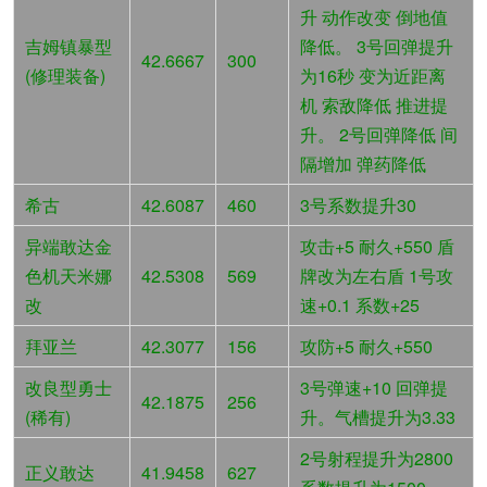
升 动作改变 倒地值
吉姆镇暴型
降低。 3号回弹提升
42.6667
300
(修理装备)
为16秒 变为近距离
机 索敌降低 推进提
升。 2号回弹降低 间
隔增加 弹药降低
希古
42.6087
460
3号系数提升30
异端敢达金
攻击+5 耐久+550 盾
色机天米娜
42.5308
569
牌改为左右盾 1号攻
改
速+0.1 系数+25
拜亚兰
42.3077
156
攻防+5 耐久+550
改良型勇士
3号弹速+10 回弹提
42.1875
256
(稀有)
升。气槽提升为3.33
2号射程提升为2800
正义敢达
41.9458
627