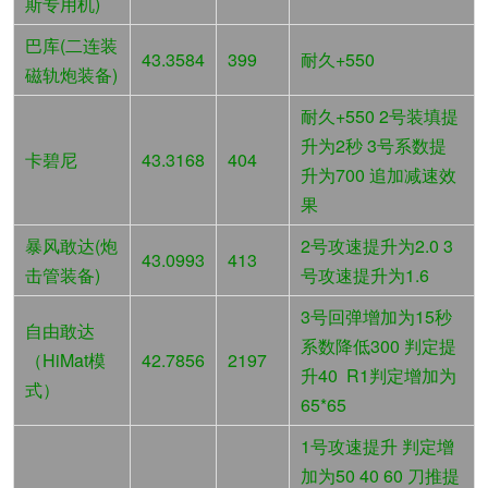
斯专用机)
巴库(二连装
43.3584
399
耐久+550
磁轨炮装备)
耐久+550 2号装填提
升为2秒 3号系数提
卡碧尼
43.3168
404
升为700 追加减速效
果
暴风敢达(炮
2号攻速提升为2.0 3
43.0993
413
击管装备)
号攻速提升为1.6
3号回弹增加为15秒
自由敢达
系数降低300 判定提
（HiMat模
42.7856
2197
升40 R1判定增加为
式）
65*65
1号攻速提升 判定增
加为50 40 60 刀推提