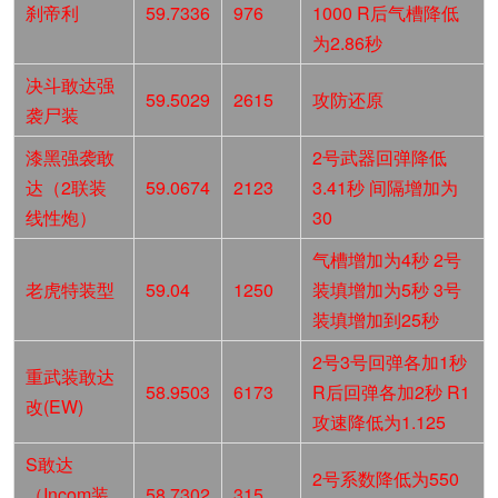
刹帝利
59.7336
976
1000 R后气槽降低
为2.86秒
决斗敢达强
59.5029
2615
攻防还原
袭尸装
漆黑强袭敢
2号武器回弹降低
达（2联装
59.0674
2123
3.41秒 间隔增加为
线性炮）
30
气槽增加为4秒 2号
老虎特装型
59.04
1250
装填增加为5秒 3号
装填增加到25秒
2号3号回弹各加1秒
重武装敢达
58.9503
6173
R后回弹各加2秒 R1
改(EW)
攻速降低为1.125
S敢达
2号系数降低为550
（Incom装
58.7302
315