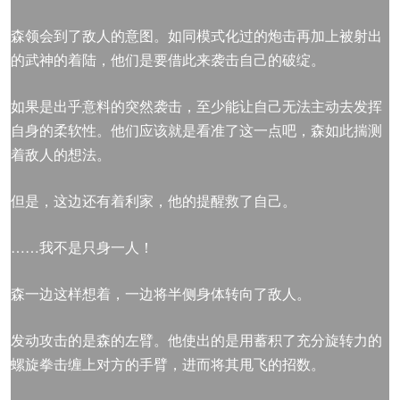
森领会到了敌人的意图。如同模式化过的炮击再加上被射出
的武神的着陆，他们是要借此来袭击自己的破绽。
如果是出乎意料的突然袭击，至少能让自己无法主动去发挥
自身的柔软性。他们应该就是看准了这一点吧，森如此揣测
着敌人的想法。
但是，这边还有着利家，他的提醒救了自己。
……我不是只身一人！
森一边这样想着，一边将半侧身体转向了敌人。
发动攻击的是森的左臂。他使出的是用蓄积了充分旋转力的
螺旋拳击缠上对方的手臂，进而将其甩飞的招数。