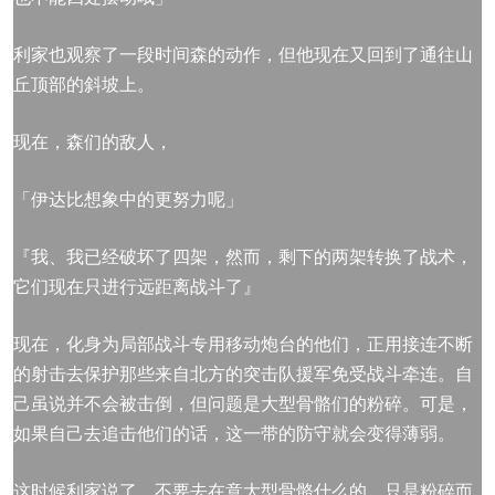
利家也观察了一段时间森的动作，但他现在又回到了通往山
丘顶部的斜坡上。
现在，森们的敌人，
「伊达比想象中的更努力呢」
『我、我已经破坏了四架，然而，剩下的两架转换了战术，
它们现在只进行远距离战斗了』
现在，化身为局部战斗专用移动炮台的他们，正用接连不断
的射击去保护那些来自北方的突击队援军免受战斗牵连。自
己虽说并不会被击倒，但问题是大型骨骼们的粉碎。可是，
如果自己去追击他们的话，这一带的防守就会变得薄弱。
这时候利家说了，不要去在意大型骨骼什么的。只是粉碎而