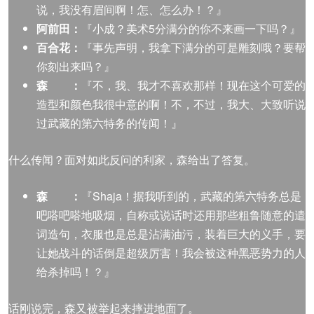
说，我没有眉间啊！怎、怎么办！？』
阿前田：
『小成？美术5分满分的你不来画一下吗？』
百合花：
『事先声明，我拿下满分的可是雕刻哦？要帮
你刻出来吗？』
森 ：
『不，我、我才不喜欢那样！现在这个可爱的
造型和颜色我很中意的啊！不，不过，我大、大致听说
过武藏的第六特务的传闻！』
什么传闻？面对如此反问的利家，森给出了答复。
森 ：
『Shaja！据我听到的，武藏的第六特务总是
吧嗒吧嗒地吸烟，自称或说话时还用那些粗鲁随意的遣
词造句，衣服也是总是沾满油污，装着巨大的义手，要
让她战斗的话倒是超级厉害！我会被这种黑恶势力的人
给杀掉吗！？』
话刚说完，森又被举起来摔进地面了。