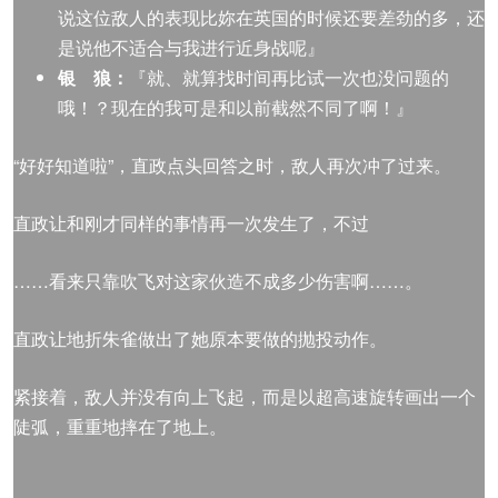
说这位敌人的表现比妳在英国的时候还要差劲的多，还
是说他不适合与我进行近身战呢』
银 狼：
『就、就算找时间再比试一次也没问题的
哦！？现在的我可是和以前截然不同了啊！』
“好好知道啦”，直政点头回答之时，敌人再次冲了过来。
直政让和刚才同样的事情再一次发生了，不过
……看来只靠吹飞对这家伙造不成多少伤害啊……。
直政让地折朱雀做出了她原本要做的抛投动作。
紧接着，敌人并没有向上飞起，而是以超高速旋转画出一个
陡弧，重重地摔在了地上。