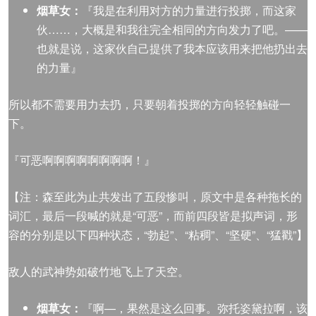
烟草女：
『我是在利用对方的力量进行投掷，而这家
伙……，大概是和我往完全相同的方向发力了吧。——
也就是说，这家伙自己提供了我本应该用来把他扔出去
的力量』
所以都不需要用力去扔，只要朝着投掷的方向轻轻触碰一
下。
『可恶啊啊啊啊啊啊啊啊！』
【注：森至此为止共发出了五段惨叫，原文中是各种拖长的
词汇，最后一段喊的就是“可恶”，而前四段皆是拟声词，形
容的分别是以下四种状态，“勃起”、“粘稠”、“坚硬”、“猛戳”】
敌人的武神势如破竹地飞上了天空。
烟草女：
『啊—，果然是这么回事。弥托姿黛拉啊，该