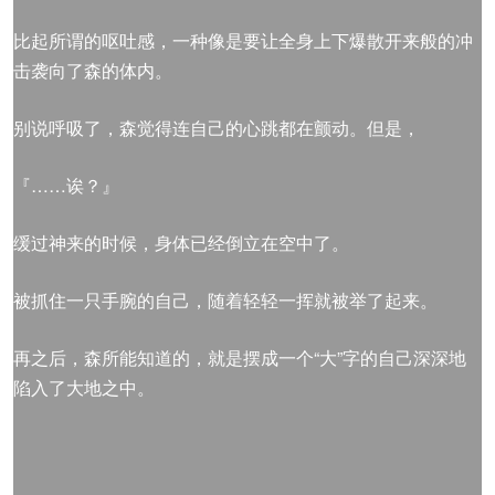
比起所谓的呕吐感，一种像是要让全身上下爆散开来般的冲
击袭向了森的体内。
别说呼吸了，森觉得连自己的心跳都在颤动。但是，
『……诶？』
缓过神来的时候，身体已经倒立在空中了。
被抓住一只手腕的自己，随着轻轻一挥就被举了起来。
再之后，森所能知道的，就是摆成一个“大”字的自己深深地
陷入了大地之中。