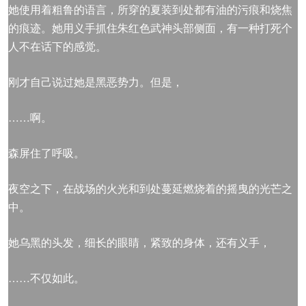
她使用着粗鲁的语言，所穿的夏装到处都有油的污痕和烧焦
的痕迹。她用义手抓住朱红色武神头部侧面，有一种打死个
人不在话下的感觉。
刚才自己说过她是黑恶势力。但是，
……啊。
森屏住了呼吸。
夜空之下，在战场的火光和到处蔓延燃烧着的摇曳的光芒之
中。
她乌黑的头发，细长的眼睛，紧致的身体，还有义手，
……不仅如此。