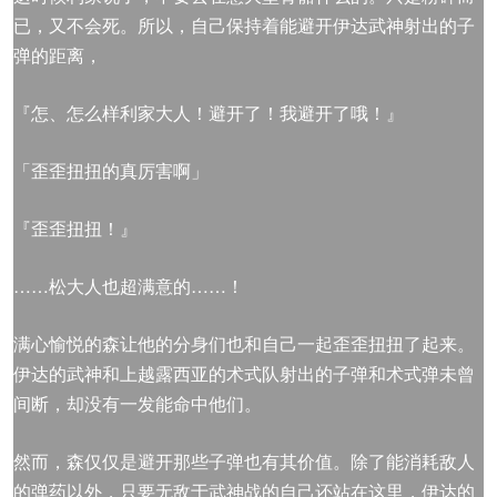
已，又不会死。所以，自己保持着能避开伊达武神射出的子
弹的距离，
『怎、怎么样利家大人！避开了！我避开了哦！』
「歪歪扭扭的真厉害啊」
『歪歪扭扭！』
……松大人也超满意的……！
满心愉悦的森让他的分身们也和自己一起歪歪扭扭了起来。
伊达的武神和上越露西亚的术式队射出的子弹和术式弹未曾
间断，却没有一发能命中他们。
然而，森仅仅是避开那些子弹也有其价值。除了能消耗敌人
的弹药以外，只要无敌于武神战的自己还站在这里，伊达的