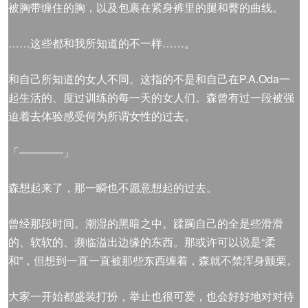
被胸带缠住的胸，以及包裹在紧身裤里的腿和臀的曲线。
……这些都和我所知道的不一样……。
和自己所知道的女人不同。这指的不是和自己在P.A.Oda一
起生活的、度过训练的每一天的女人们。森曾有过一段被强
迫着去体验感受何为所谓女性的过去。
「————」
森想起来了，那一瞬也不愿意想起的过去。
曾经那段时间。潮湿的黑暗之中。蹂躏自己的全是些滑滑
的、软软的、濒临溢出边缘的东西。那或许可以说是“柔
和”，但想到一直一直被那些东西缠着，森就不禁浑身颤栗。
大家一开始都盛装打扮，举止也很可爱，也会好好地对对待