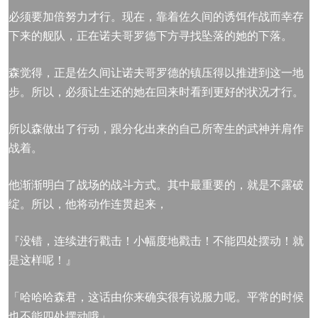
必须要加倍努力才行。现在，靠着佐久间的诱饵作战而幸存
下来的舰队，正在诺夫哥罗德下方寻找坠落的她的下落。
森觉得，正是佐久间让诺夫哥罗德的镇压得以推进到这一地
步。所以，必须让生还的她在回来时看到更好的状况才行。
所以森做出了行动，跟分化出来的自己所寄生的武神并肩作
战着。
他渐渐明白了战场的战斗方式。其中最重要的，就是不露破
绽。所以，他将动作连贯起来，
『没错，连续进行戳击！小幅度地戳击！不能四处摆动！就
是这样呢！』
「哈哈哈森君，这话由你来确实很有说服力呢。平常的时候
也不能四处摆动哦」