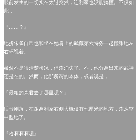
眼前发生的一切实在太过突然，连利家也没能搞懂。不仅如
此，
『……？』
地折朱雀自己也和坐在她肩上的武藏第六特务一起慌张地左
右环视着。
虽然不是很清楚状况，但森消失了。不，他分离出来的武神
还是在的。然而，他那所谓的本体，或者说是，
「最粗的森君去了哪里呢？」
话音刚落，在距离利家右侧大概仅有七厘米的地方，森从空
中坠地了。
『哈啊啊啊嗯』