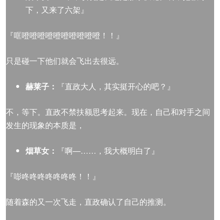
下，又来了六架』
『哐噔噔噔噔噔噔噔噔噔噔！！』
只是碰一下他们就会飞出去很远。
赫莱子：
『直政大人，其实挺开心的吧？』
不，等下。直政不禁扶额思考起来。现在，自己和对手之间
发生的现象的本质是，
烟草女：
『啊—……，我大概明白了』
『嘭咚咚咚咚咚咚咚！！』
随着森的又一次飞走，直政确认了自己的推测。