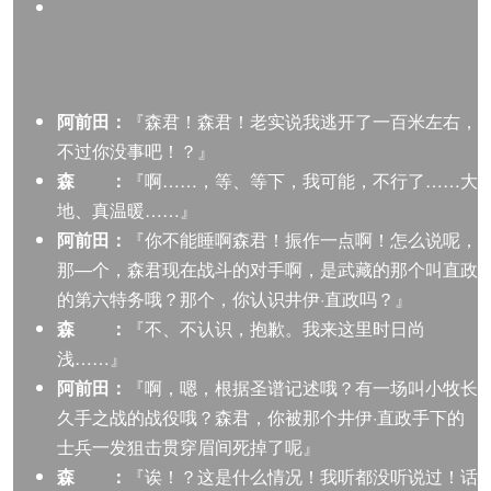
阿前田：
『森君！森君！老实说我逃开了一百米左右，
不过你没事吧！？』
森 ：
『啊……，等、等下，我可能，不行了……大
地、真温暖……』
阿前田：
『你不能睡啊森君！振作一点啊！怎么说呢，
那—个，森君现在战斗的对手啊，是武藏的那个叫直政
的第六特务哦？那个，你认识井伊·直政吗？』
森 ：
『不、不认识，抱歉。我来这里时日尚
浅……』
阿前田：
『啊，嗯，根据圣谱记述哦？有一场叫小牧长
久手之战的战役哦？森君，你被那个井伊·直政手下的
士兵一发狙击贯穿眉间死掉了呢』
森 ：
『诶！？这是什么情况！我听都没听说过！话