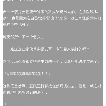
自己应该是要把袭击过来的敌人给扔出去的。之所以说“应
该”，也是因为在自己觉得“扔出了”之前，这些奇怪的武神们
就在空中飞舞了。
她突然产生了一个念头，
……难道这些家伙其实是友军，专门跑来挨打的吗？
然而，怎么看都觉得是主力的一个，动真格地进攻过来了。
『咕哦哦哦哦哦哦哦哦！！』
这到底是啥啊。直政正打算接住然后扔出去。但是，就在对
面被地折朱雀碰到的瞬间，
『——！！』