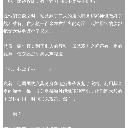
「呃，比起紧绷，有些弹力的话不是会更好吗」
在他们交谈之时，察觉到了二人的第六特务和武神也做好了
战斗准备。在大概一百米左右距离的对面，武神用它的脸部
把第六特务遮挡了起来。
然后，森也察觉到了敌人的行动。虽然双方之间还有一定的
距离，但森还是起身大声喊道，
『我、我上了哦……！』
说着，他周围的六具分身向地折朱雀发起了突击。利用其全
身的弹性，每一具分身都弹跳般地飞驰而出，他们圆木般的
手臂也在同一时间加以攻击。然而，
……诶？