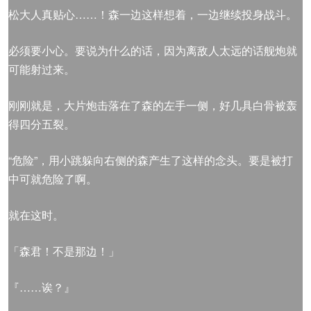
松大人真贴心……！森一边这样想着，一边继续投身战斗。
必须要小心。要说为什么的话，因为离敌人太远的话舰炮就
可能射过来。
刚刚就是，大片炮击落在了森的左手一侧，好几具白骨被轰
得四分五裂。
“危险”，用小跳躲向右侧的森产生了这样的念头。要是被打
中可就危险了啊。
就在这时。
「森君！不是那边！」
『……诶？』