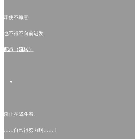
即使不愿意
也不得不向前进发
配点（流转）
森正在战斗着。
……自己得努力啊……！