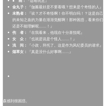
● 画：
『这啥玩意』
金丸子：
『伽酱最好是不要看哦？想来是个奇怪的人』
未熟者：
『诶？才不奇怪啊！你不明白吗！？这是自己
的未知之血的力量在渐渐觉醒啊！那种困惑，看来你们
还是不能理解呢……！』
伤 者：
『在我看来，他现在十分喜悦呢』
女 众：
『也就是说是个怪人……！』
浅 间：
『小政，拜托了。这是作为风纪委员的请求』
烟草女：
『真是没什么好事啊……』
森感到很困惑。