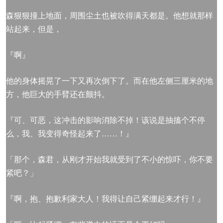
森狠狠撞上地面，周围尘土也被吹得满天都是。他想就那样
站起来，但是，
『啊』
他的身体摇晃了一下又再次倒下了。而在他左侧三厘米的地
方，他巨大的手臂还在颤抖。
『可、可恶，这冲击的影响消除不掉！该说是抽搐个不停
么，我、我变得奇怪起来了……！』
「那个，森君，从刚才开始我就受到了不小的惊吓，你不要
紧吧？」
『啊，抱、抱歉利家大人！我得让自己紧绷起来才行！』