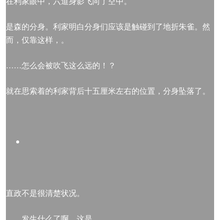
在利家眼中，六道身影飞向了空中。
是森的分身。利家明白分身们应该是触碰到了地折朱雀。然
而，仅靠这样，。
……怎么会被吹飞这么远的！？
就在思索着的利家背后十五厘米左右的位置，分身坠落了。
直政不是很清楚状况。
……发生什么了啊，这是。