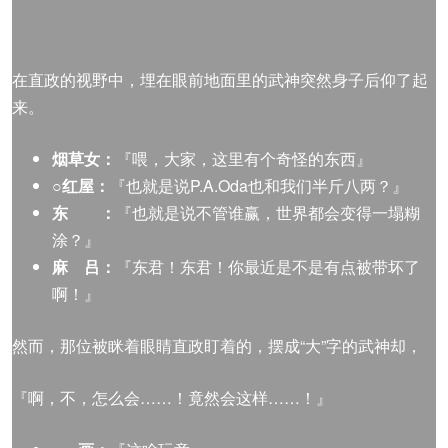
在直政的视野中，埋在眼前地面里的武神突然身子后仰了起
来。
烟草女：
『喂，大家，这里有个奇怪的东西』
○红屋：
『也就是说P.A.Oda也和我们半斤八两？』
东 ：
『也就是说不管谁赢，世界都会变得一塌糊
涂？』
麻 吕：
『东君！东君！你最近是不是有点被带坏了
啊！』
然而，那位被眯着眼睛直政盯着的，摆成“大”字的武神却，
『啊，不，怎么会……！竟然会这样……！』