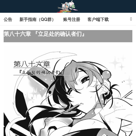
公告
新手指南（QQ群）
账号注册
客户端下载
SD钢达服数据库（网页版）
SD钢达服数据库（石墨版）
第八十六章 『立足处的确认者们』
网页商城文字版
sd敢达ol_sd敢达ol钢达服_sd敢达钢达服_SD敢达数据库
_sd敢达