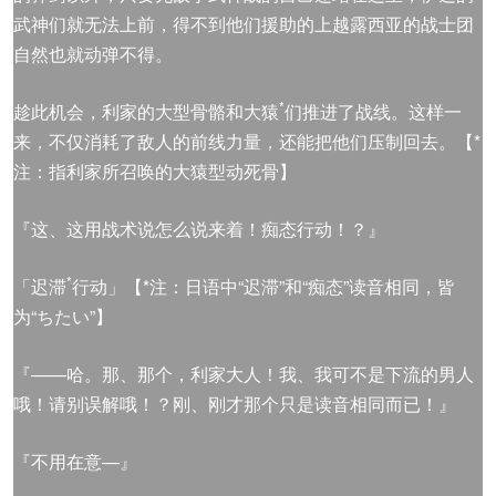
武神们就无法上前，得不到他们援助的上越露西亚的战士团
自然也就动弹不得。
*
趁此机会，利家的大型骨骼和大猿
们推进了战线。这样一
来，不仅消耗了敌人的前线力量，还能把他们压制回去。【*
注：指利家所召唤的大猿型动死骨】
『这、这用战术说怎么说来着！痴态行动！？』
*
「迟滞
行动」【*注：日语中“迟滞”和“痴态”读音相同，皆
为“ちたい”】
『——哈。那、那个，利家大人！我、我可不是下流的男人
哦！请别误解哦！？刚、刚才那个只是读音相同而已！』
『不用在意—』