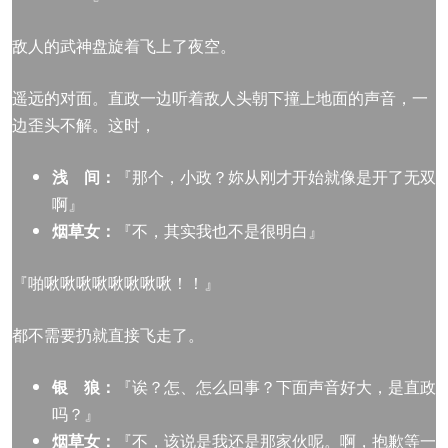
敌人的武神盘旋着飞上了夜空。
遥远的对面。直政一边听着敌人头朝下撞上地面的声音，一
边歪头不解。这时，
浅 间：
『那个，小政？妳从刚才开始就像是开了无双
啊』
烟草女：
『不，其实我也不是很明白』
『啪啾啾啾啾啾啾啾啾！！』
都不需要扔就直接飞走了。
银 狼：
『诶？怎、怎么回事？下面声音好大，是直政
吗？』
烟草女：
『不，该说是我还是那家伙呢。啊，抱歉等一