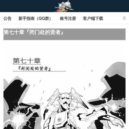
公告
新手指南（QQ群）
账号注册
客户端下载
SD钢达服数据库（网页版）
SD钢达服数据库（石墨版）
第七十章『闭门处的贤者』
网页商城文字版
sd敢达ol_sd敢达ol钢达服_sd敢达钢达服_SD敢达数据库
_sd敢达