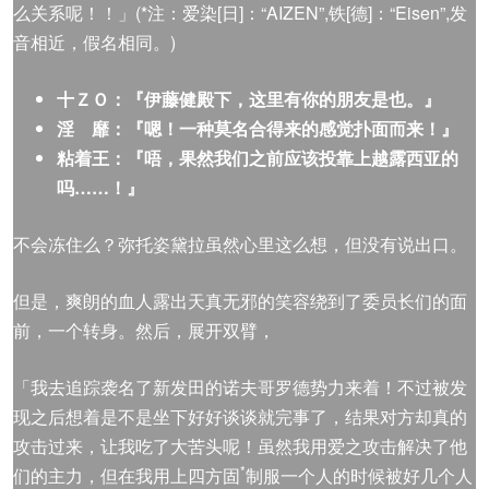
么关系呢！！」(*注：爱染[日]：“AIZEN”,铁[德]：“Eisen”,发
音相近，假名相同。)
十ＺＯ：
『伊藤健
殿
下，这里有你的朋友是也
。
』
淫
靡：
『嗯！一种莫名合得来的感觉扑面而来！』
粘着王：
『唔，果然我们之前应该投靠上越露西亚的
吗……！』
不会冻住么？弥托姿黛拉虽然心里这么想，但没有说出口。
但是，爽朗的血人露出天真无邪的笑容绕到了委员长们的面
前，一个转身。然后，展开双臂，
「我去追踪袭名了新发田的诺夫哥罗德势力来着！不过被发
现之后想着是不是坐下好好谈谈就完事了，结果对方却真的
攻击过来，让我吃了大苦头呢！虽然我用爱之攻击解决了他
*
们的主力，但在我用上四方固
制服一个人的时候被好几个人