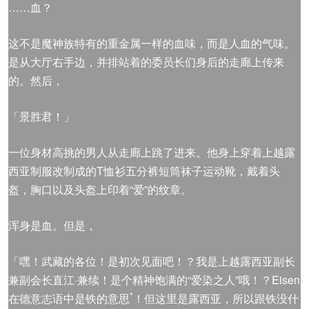
……血？
这不是魔神族特有的重金属一样的血味，而是人血的气味。
是从大厅右手边，并排站着的委员长们身后的走廊上传来
的。然后，
「景胜君！」
一位身材高挑的男人从走廊上跳了进来。他身上穿着上越露
西亚制服改制成的T恤衫五分裤短筒袜子运动靴，戴着头
盔，胸口以及头盔上印着“爱”的纹章。
浑身是血。但是，
「嘿！武藏的各位！是初次见面吧！？我是上越露西亚副长
兼副会长直江·兼续！是个精神饱满的“爱染之人”哦！？Eisen
*
在德意志语中是铁的意思
！但这里是露西亚，所以跟铁没什