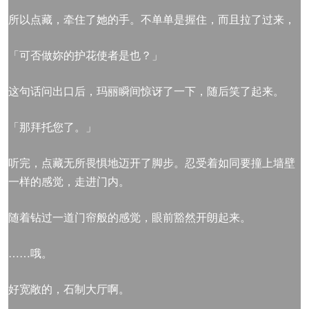
所以点藏，牵住了她的手。不单单是握住，而且拉了过来，
「可否做妳的护花使者是也？」
这句话问出口后，玛丽瞬间惊讶了一下，随后笑了起来。
「那拜托您了。」
听完，点藏无所畏惧地迈开了脚步。忍受着如同要撞上墙壁
一样的感觉，走进门内。
随着钻过一道门帘般的感觉，眼前豁然开朗起来。
……哦。
好宽敞的，石制大厅啊。