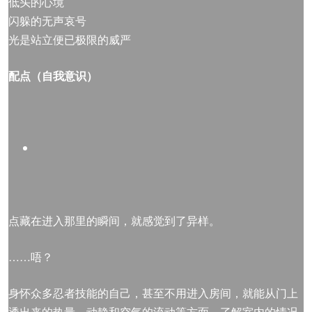
低头的心境
闪躲的无声哀号
光是站立便已极限的威严
配点（自我意识）
点藏在进入那里的瞬间，就感觉到了异样。
……唔？
身怀众多忍者技能的自己，甚至不用进入房间，就能从门上
透出来的热量、动静和空气的流动等方面，了解室内的情况