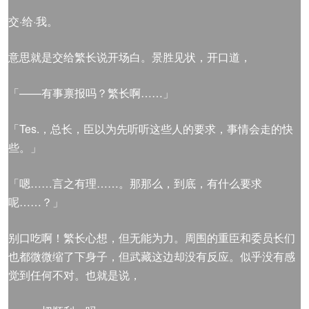
交·给·我。
意思就是交给繁长说开场白。景胜见状，开口道，
「——有事禀报吗？繁长啊……」
「Tes.，总长，臣以为先听听这些人的要求，事情会走的快
些。」
「嗯……言之有理……。那那么，到底，有什么要求
呢……？」
别口吃啊！繁长心想，但无能为力。周围的重臣和委员长们
也都微微缩了下身子，但武藏这边却没有反应。似乎没有感
觉到任何不对。也就是说，