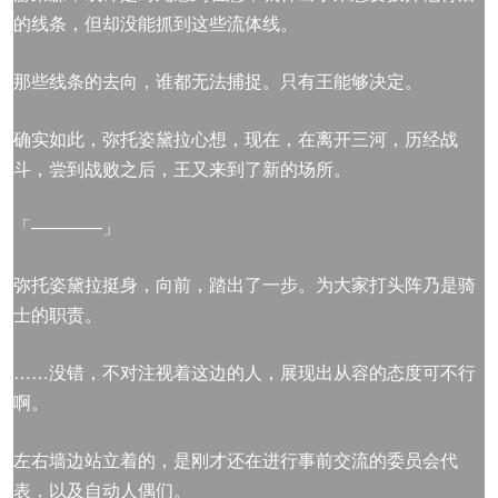
的线条，但却没能抓到这些流体线。
那些线条的去向，谁都无法捕捉。只有王能够决定。
确实如此，弥托姿黛拉心想，现在，在离开三河，历经战
斗，尝到战败之后，王又来到了新的场所。
「————」
弥托姿黛拉挺身，向前，踏出了一步。为大家打头阵乃是骑
士的职责。
……没错，不对注视着这边的人，展现出从容的态度可不行
啊。
左右墙边站立着的，是刚才还在进行事前交流的委员会代
表，以及自动人偶们。