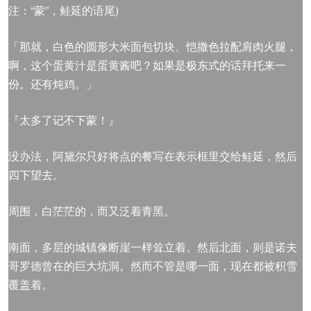
注：“蒙”，鲑延的语尾)
「那就，白色的圆形大米面包切块、恺撒色拉配肩肉火腿，
啊，这个蛋黄汁是蛋黄酱吧？如果是极东式的话拜托来一
份。还有炖鸡。」
『太多了记不下蒙！』
没办法，阿黛尔只好将点的餐写在表示框里交给鲑延，然后
四下望去。
周围，白茫茫的，而又泛着青黑。
南面，多层的城镇像断崖一样耸立着。然后北面，则是诺夫
哥罗德曾在的巨大坑洞。然而不管是哪一面，现在都被积雪
覆盖着。