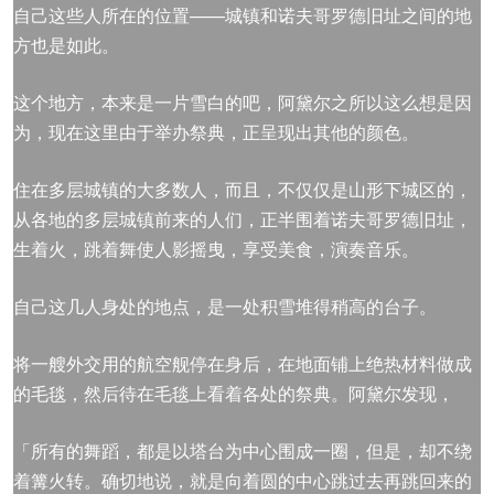
自己这些人所在的位置——城镇和诺夫哥罗德旧址之间的地
方也是如此。
这个地方，本来是一片雪白的吧，阿黛尔之所以这么想是因
为，现在这里由于举办祭典，正呈现出其他的颜色。
住在多层城镇的大多数人，而且，不仅仅是山形下城区的，
从各地的多层城镇前来的人们，正半围着诺夫哥罗德旧址，
生着火，跳着舞使人影摇曳，享受美食，演奏音乐。
自己这几人身处的地点，是一处积雪堆得稍高的台子。
将一艘外交用的航空舰停在身后，在地面铺上绝热材料做成
的毛毯，然后待在毛毯上看着各处的祭典。阿黛尔发现，
「所有的舞蹈，都是以塔台为中心围成一圈，但是，却不绕
着篝火转。确切地说，就是向着圆的中心跳过去再跳回来的