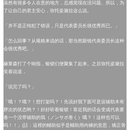
虽然有很多令人在意的地方，总感觉现在没问题。所以，为
了让自己的君主安心，弥托姿黛拉这么说。
「并不是正纯犯了错误，只是代表委员长很优秀而已。」
「怎么回事？从规格来说的话，那当然眼镜代表委员长这种
会很优秀吧。」
赫莱森打了个响指，银锁们便聚集了起来。之后弥托姿黛拉
笑着说道，
「说完了吗？」
「哦！？哦？！想打架吗？！先说好我下面可是设辅助木有
胖次的状态哟？！好好听着银锁！靠近我的话会变成代表要
卷一个没带辅助的我（ノンサポ巻く）哦？！这样也可以
吗！！」(註：這裡的輔助似乎是輔助用內褲的意思，矯正骨