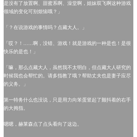
是没有了放置啊、甜蜜系啊、澡堂啊，姐妹双飞啊这种游戏
领域的变化可别烦恼哦？」
「？在说游戏的事情吗？点藏大人。」
「哎？！……啊，没错、游戏！就是游戏的一种是也！是很
快乐的是也！」
「嘛，那么点藏大人，虽然我不太明白，但点藏大人研究的
时候我也会帮忙的。请多指教了哦？帮助丈夫也是妻子应尽
的义务。」
第一特务什么也没说，只是用力向笨蛋竖起了颤抖着的右手
的大拇指。
嗯嗯，赫莱森点了点头看向了这边。