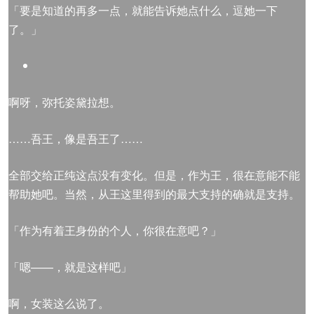
「要是知道的再多一点，就能告诉她点什么，逗她一下
了。」
啊呀，弥托姿黛拉想。
……吾王，像是吾王了……
全部交给正纯这点没有变化。但是，作为王，很在意能不能
帮助她吧。当然，从王这里得到的最大支持的确就是支持。
「作为有着王身份的个人，你很在意吧？」
「嗯——，就是这样吧」
啊，女装这么说了。