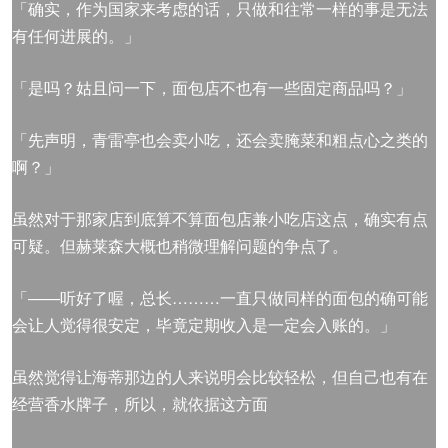
「确实，作为国家来考虑的话，只做和往常一样的事是无法
有任何进展的。」
「是吗？姑且问一下，面包店不也有一些固定商品吗？」
「先声明，青雷亭也会卖小吃，还会卖腌菜和粗点心之类的
啊？」
虽然对于那家店到底算不算面包店兼小吃店这点，确实有点
可疑。但赫莱森大概也稍微理解问题的争点了。
「——听好了喔，总长………一直只做同样的面包的确可能
会让人觉得很安定，毕竟定期收入是一定会入账的。」
虽然觉得让海蒂那边的人来说明会比较轻松，但自己也有在
经营香水牌子，所以，就依据这方面