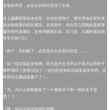
女装的声音，从女生的房间里传了出来。
在上越露西亚的休息室。女生的房间中。屋外雪地反射近来
的光线把屋内照的通亮。在房间中，坐在茶几周围的是郝莱
森和弥托姿黛拉，还有玛丽跟女装。在门边，点藏的脸出现
在半开的门口。
「那个，托利殿下，这里是女生的房间是也……」
「哈？现在我是女性哟。因为是外交员所以不是决定用外子
称呼我吗？是的!决定了！你也想进来的话就变成女性吧。这
样的话点藏就是藏子了！」
「为，为什么突然被起了一个像是坏干部一样的名字是
也！？」
「噗，叫点子的话就很可爱啊」