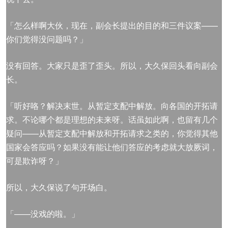
「怎么样啊大伙，现在，副会长提出的目的和三件议案——
你们觉得没问题吗？」
没有回答。大家只是歪了歪头。所以，大久保回头看向副会
长。
「听好咯？解决末世。从暂定支配中解放。向各国的开拓请
求。不论哪个都是理想的未来呀。话虽如此啊，也留有几个
疑问——从暂定支配中解放和开拓请求之类的，你觉得其他
国家会答应吗？如果没有能让他们答应的考虑就大放厥词，
可是欺诈呀？」
所以，大久保说了句开场白。
「——没戏的啦。」