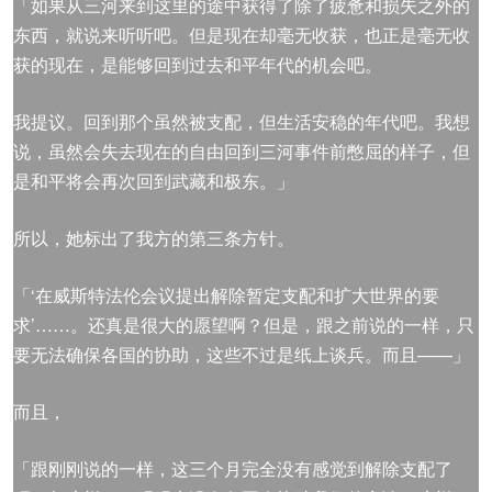
「如果从三河来到这里的途中获得了除了疲惫和损失之外的
东西，就说来听听吧。但是现在却毫无收获，也正是毫无收
获的现在，是能够回到过去和平年代的机会吧。
我提议。回到那个虽然被支配，但生活安稳的年代吧。我想
说，虽然会失去现在的自由回到三河事件前憋屈的样子，但
是和平将会再次回到武藏和极东。」
所以，她标出了我方的第三条方针。
「‘在威斯特法伦会议提出解除暂定支配和扩大世界的要
求’……。还真是很大的愿望啊？但是，跟之前说的一样，只
要无法确保各国的协助，这些不过是纸上谈兵。而且——」
而且，
「跟刚刚说的一样，这三个月完全没有感觉到解除支配了