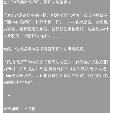
点也说得通的情况吧。是吧？赫莱森？」
「Jud.这是很简单的事情。刚才托利也对为什么旧事物就不
行而抱有疑问吧？和那个是一样的。——也就是说，大多数
人喜欢古老和安定的东西。就算新生事物更好，也会说‘为什
么要改变，很悲哀啊’这种话。」
当然，弥托姿黛拉紧接着赫莱森的话继续说道。
「政治情况下单纯的念旧是无法成立的。代表委员长以念旧
为诱饵，打算用姑且算是‘符合时代的以前的做法’走下去吧。
用面包店来说的话，我想就是使用最新的烤窑，同时使用‘以
前的制作方法’吧。」
原来如此，正纯想。