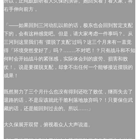
所以，正纯默默听着大久保的演讲。她回头看了看大家，将
右手伸向前方，
「——如果回到三河动乱以前的话，极东也会回到暂定支配
下的，会有这种感觉吧。但是，请大家考虑一件事吗？。从
三河到这里我们有 ‘摆脱了支配’过吗？这三个月来有一直觉
得「环境突然变好了」吗？……..不对吧！？只有战斗和不知
何时会开始战斗的紧张感，实际体会到的疲劳、损害和败
仗！。说是要摆脱支配，却拿不出任何一个能够接近摆脱的
成果！
既然努力了三个月什么也没有得到还吃了败仗，继而失去了
退路的话，不是应该就此干脆利落地放弃吗？！只要保住武
藏的话，还是能回到过去的。所以……」
大久保展开双臂，俯视着众人大声说道。