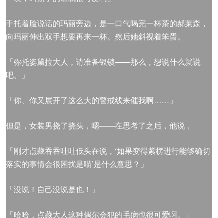
手托着脸说话的玛丽旁边，是一口气喝完一杯茶的郝莱森，
向玛丽伸出双手想要再来一杯。然后她斜视着笨蛋。
「弥托姿黛拉大人，请准备银锁——那么，想说什么就说
吧。」
「你、你又展开了这么大的警戒线来催我啊……」
但是，女装男挠了挠头，嗯——在思考了之后，他说，
「刚才点藏吞吞吐吐低头在说，‘如果变得紫楞进行能够确切
落实的事情会很困扰是喵’是什么意思？」
「没说！自己没说是也！」
「哈哈，点藏大人这种偶尔会犯的毛病也很可爱啊。」