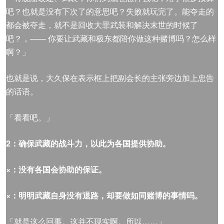
吧？也就是没有下次了的意思吧？失败就玩完了。能夺走的
都会被夺走，就不是回收大罪武装和解决末世的时候了
吧？，—— 你要让武藏和极东都陪你做这种赌博吗？怎么样
啊？」
也就是说，大久保在表示框上把副会长的主张旁边加上忠告
的话语。
「看看吧。」
2
：确保武藏的战斗力，以此为各国提供协助。
×
：没有各国会协助的保证。
×
：明明武藏自身没有退路，却要做如同赌博的事情吗。
「就是这么回事。这并不现实啊。所以……」