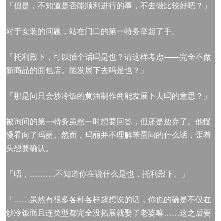
「但是，不知道是否能顺利进行的事，不去做比较好吧？」
对于女装的问题，站在门口的第一特务举起了手。
「托利殿下，可以插个话吗是也？请这样考虑——完全不做
新商品的面包店。能发展下去吗是也？」
「那是问只会炒冷饭的黄油制作商能发展下去吗的意思？」
被询问的第一特务虽然一时想要回答，但还是放弃了。他慢
慢看向了玛丽。然而，玛丽并不理解笨蛋问的什么话，歪着
头想要确认。
「唔，……….不知道你在说什么是也，托利殿下。」
「……虽然有很多各种各样超想说的话，你也的确是不仅在
炒冷饭而且连类型都完全没拓展就娶了老婆嘛……这之后要