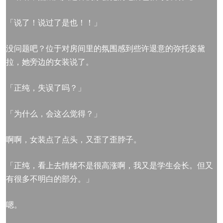
「说了！说过了是也！！」
没问题吧？位于对房间里的氛围感到些许退意的弥托姿黛
拉，她旁边的女装说了。
「正纯，失误了吗？」
「为什么，会这么觉得？」
啊啊，女装点了点头，又歪了歪脖子。
「正纯，看上去情绪不是很高涨啊，我又是学生会长。但又
有很多不明白的部分。」
嗯。