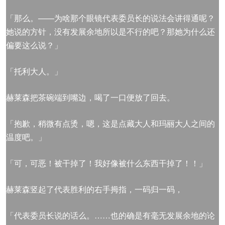
「那么。——为啥那个眼镜代表委员长的说法会讲得通呢？
她说的方针，没有发展余地所以是不行的吧？那她为什么还
偏要这么说？」
「托利大人。」
赫莱森把茶碗端到嘴边，喝了一口便放了回去。
「抱歉，稍微有点烫，嗯，这是点藏大人和玛丽大人之间的
温度吧。」
「可，可恶！被干掉了！我好像被什么东西干掉了！！」
赫莱森竖起了代表胜利的右手拇指，一码归一码，
「代表委员长说的话么。……也的确是有毫无发展余地的论