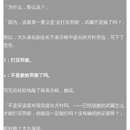
「为什么，那么说？」
「因为，说着第一要义是‘去打压羽柴’，武藏不是输了吗？」
所以，大久保在副会长于表示框中提出的方针旁边，写下了
忠告。
1
：打压羽柴。
×
：不是败给羽柴了吗。
写完后轻轻地敲了敲表示框。她说。
「不是应该面对现实提出方针吗。——已经战败的武藏怎么
才能打压羽柴，你能说一定能行吗？没有确切的证据呀？」
听好咯？大久保说。