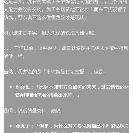
这是事实。现在的武藏正在解除暂定支配的路上，但各国的
支配力并没有变弱。为了各居留地不被攻击而在三河设置了
防线，可以说不这么做很危险才是现状。
明明这才是事实，但大久保的说法又如何呢。
…….三河以前，这种说法，简直就像现在已经从支配中得到
解放一样。
当然，我方说的是「申请解除暂定支配」，但是。
副会长：『比起不知前方会如何的未来，过去情景的记
忆能更能鲜明的想象出来吧。』
是啊，说话的是奈特。她说，
金
丸子：『但是，
为
什么对方要
说对
自己不利的
话
呢？