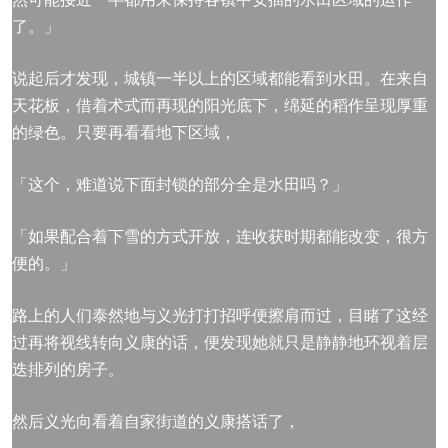
了。」
说起后才发现，城镇一半以上的区域都能看到水田。在来自
天花板，借着术式而再现的阳光底下，绵延的稻作呈现厚重
的绿色。只要再看看地下区域，
「这个，难道说下面封锁的部分全是水田吗？」
「如果配合着下雪的方式开放，连收获时期都能改变，很方
便的。」
路上的人们泰然地与义光打打招呼便擦肩而过，目睹了这经
过再将视线转向义康的话，便发现她就只是静静地环视着层
迭排列的房子。
然后义光向看着自家街道的义康搭话了，