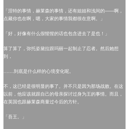
「涅特的事情，赫莱森的事情，还有姐姐和浅间的——啊，
点藏你也在啊，嗯，大家的事情我都很在意啊。」
「好，好像有什么假惺惺的话也包含进去了是也！」
算了算了，弥托姿黛拉跟玛丽一起制止了忍者。然后她想
到，
…….到底是什么样的心境变化呢。
不，这已经是很明显的事了。并不只是因为那场战败。在这
以前，他应该就跟自己的母亲探讨过身为王的事情。而且，
在英国也跟赫莱森商量过今后的方针。
「吾王。」