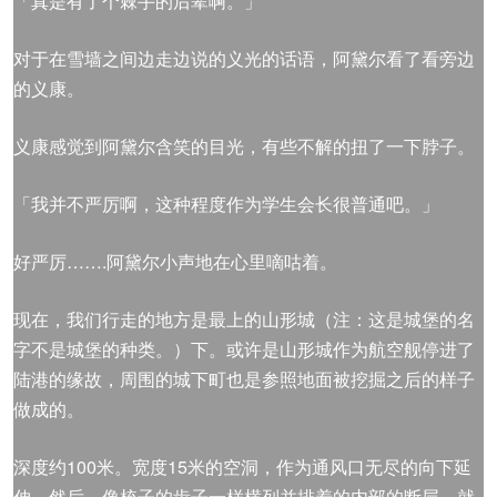
「真是有了个棘手的后辈啊。」
对于在雪墙之间边走边说的义光的话语，阿黛尔看了看旁边
的义康。
义康感觉到阿黛尔含笑的目光，有些不解的扭了一下脖子。
「我并不严厉啊，这种程度作为学生会长很普通吧。」
好严厉…….阿黛尔小声地在心里嘀咕着。
现在，我们行走的地方是最上的山形城（注：这是城堡的名
字不是城堡的种类。）下。或许是山形城作为航空舰停进了
陆港的缘故，周围的城下町也是参照地面被挖掘之后的样子
做成的。
深度约100米。宽度15米的空洞，作为通风口无尽的向下延
伸。然后，像梳子的齿子一样横列并排着的内部的断层，就