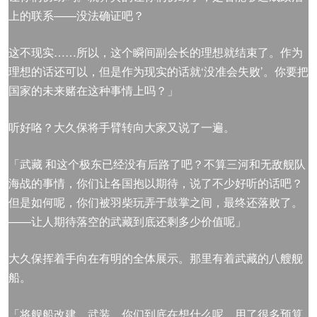
上的联系——没法确证吧？
这不现实……所以，这个瞬间副会长的理想就结束了。作为
理想的话还可以，但是作为现实的话就‘没准会失败’。你要把
国家的未来赌在这种事情上吗？」
听好咯？大久保将手臂转向大家又说了一遍。
「武藏 和这个极东已经没有后路了吧？不算三河和无敌舰队
海战的事情，你们让各国抱以期待，说了不少好听的话吧？
但是如何呢，你们被羽柴玩弄于鼓掌之间，最终还落败了。
——让人期待落空的武藏到底还剩多少价值呢」
大久保挥着手向在有明的全体展示。那里有着武藏的八艘舰
船。
「将舰船改建、武装，你们到底在想什么呢，用了很多预算