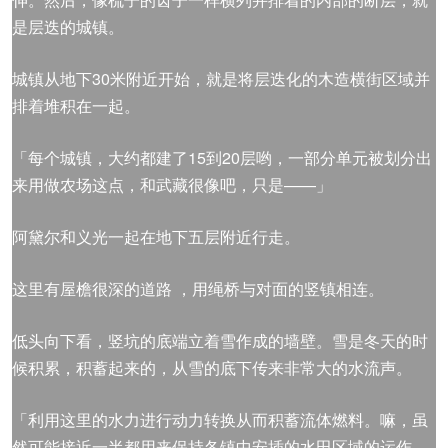
是层迭的城镇。
城镇从地下30米附近开始，就是将层迭化的木造横街区域并
排着堆积在一起。
「每个城镇，大约都建了15到20层哟，一部分单元被划分出
来用做农场这点，和武藏很像吧，只是——」
阿黛尔和义光一起在地下五层附近行走。
这里有屋檐很深的道路 ，用绳桥与对面的竖镇相连。
低头向下看，竖坑的底端立着雪作成的墙壁。雪是冬天的时
候积累，积蓄起来的，从雪的底下传来非常大的水流声。
「利用这里的水力进行动力转换从而积蓄流体燃料。嘛，虽
然可能接近一半都用来保持各镇中安插的水田区域的运作