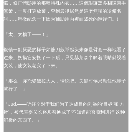
骼，修正體態用的那種特殊內衣……這個詪讓眾多翻譯束手
無策，一度打算放棄，查到最後居然是這麼無聊的冷僻名
詞……稍微纪念一下因为辅助用内裤而战死的翻译们。)
「太、太糟了——！」
银锁一副厌恶的样子如镰刀般举起头来像是臂套一样地看了
过来。抚摸它安抚了一下后，只见赫莱森半眯着眼睛斜视着
女装，使女装老实了下来。
「那么，弥托姿黛拉大人，请说吧。关键时候只勒住他脖子
就行了！」
「Jud.——听好？对于我们为了达成目的列举的‘目标’和‘方
针’，被代表委员长逐步替换成了‘不知道能否顺利进行’这种
消极的东西了。」