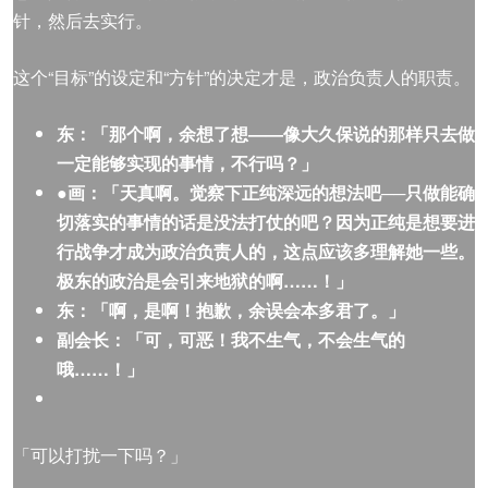
针，然后去实行。
这个“目标”的设定和“方针”的决定才是，政治负责人的职责。
东：「那个啊，余想了想——像大久保说的那样只去做
一定能够实现的事情，不行吗？」
●画
：「天真啊。
觉
察下正
纯
深
远
的想法吧──只做能确
切落实的事情的话是没法打仗的吧？因
为
正
纯是
想要进
行
战
争才成为政治负责人的，这点
应该多理解她一些
。
极
东
的政治是会引来地狱的啊……！」
东：「啊，是啊！抱歉，余误会本多君了。」
副会长：「可，可恶！我不生气，不会生气的
哦……！」
「可以打扰一下吗？」