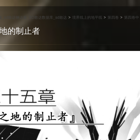
达服_sd敢达钢达服_SD敢达数据库_sd敢达
境界线上的地平线
第四卷
第四卷中
>
>
>
之地的制止者