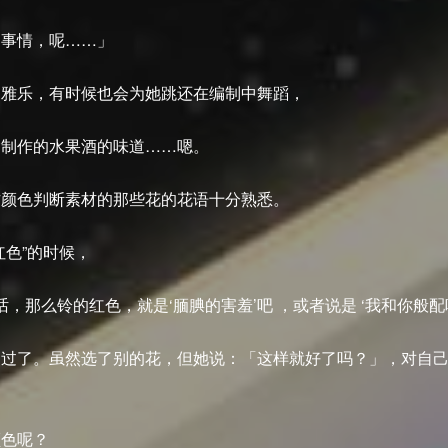
的事情，呢……」
的雅乐，有时候也会为她跳还在编制中舞蹈，
偷制作的水果酒的味道……嗯。
作颜色判断素材的那些花的花语十分熟悉。
红色”的时候，
话，那么铃的红色，就是‘腼腆的害羞’吧 ，或者说是 ‘我和你般配
点过了。虽然选了别的花，但她说：「这样就好了吗？」，对自
颜色呢？