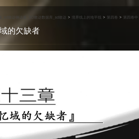
达服_sd敢达钢达服_SD敢达数据库_sd敢达
境界线上的地平线
第四卷
第四卷中
>
>
>
忆域的欠缺者